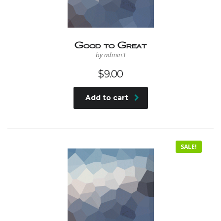
Good to Great
by admin3
$
9.00
Add to cart
SALE!