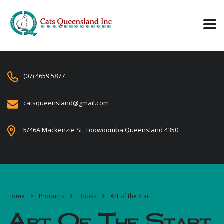
(07) 4659 5877
catsqueensland@gmail.com
5/46A Mackenzie St, Toowoomba Queensland 4350
Home
Products
Books
Art of the Start
Art Of The Start